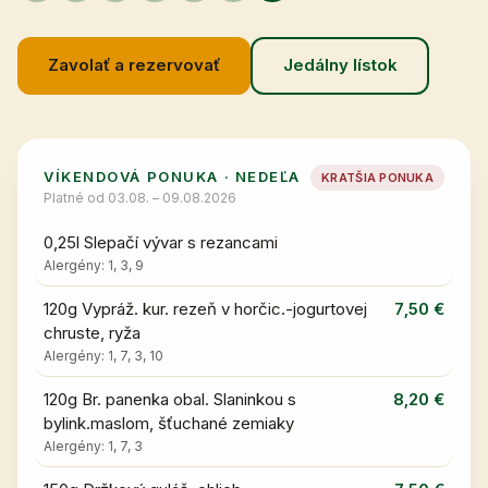
Zavolať a rezervovať
Jedálny lístok
VÍKENDOVÁ PONUKA
·
NEDEĽA
KRATŠIA PONUKA
Platné od
03.08. – 09.08.2026
0,25l Slepačí vývar s rezancami
Alergény:
1, 3, 9
120g Vypráž. kur. rezeň v horčic.-jogurtovej
7,50 €
chruste, ryža
Alergény:
1, 7, 3, 10
120g Br. panenka obal. Slaninkou s
8,20 €
bylink.maslom, šťuchané zemiaky
Alergény:
1, 7, 3