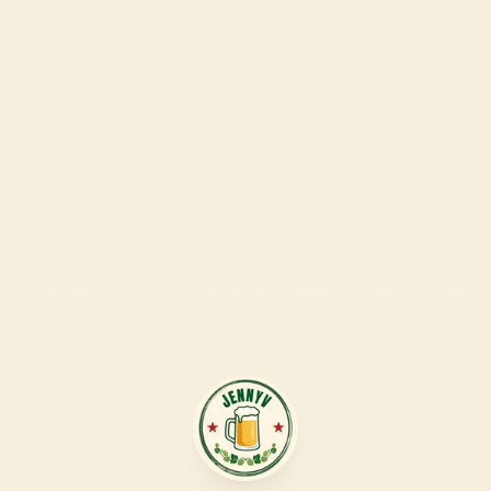
VITAJTE V JENNYVE
Domáca kuchyňa a čapovaný nepasterizovaný Pilsner
Urquell — v srdci Rače od
2009
.