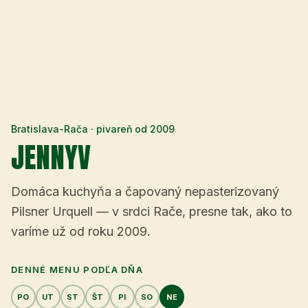
Bratislava-Rača · pivareň od
2009
JENNYV
Domáca kuchyňa a čapovaný nepasterizovaný
Pilsner Urquell — v srdci Rače, presne tak, ako to
varíme už od roku
2009
.
DENNÉ MENU PODĽA DŇA
PO
UT
ST
ŠT
PI
SO
NE