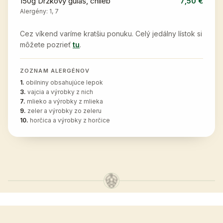
150g Držkový guláš, chlieb
7,50 €
Alergény:
1, 7
Cez víkend varíme kratšiu ponuku. Celý jedálny lístok si
môžete pozrieť
tu
.
ZOZNAM ALERGÉNOV
1
.
obilniny obsahujúce lepok
3
.
vajcia a výrobky z nich
7
.
mlieko a výrobky z mlieka
9
.
zeler a výrobky zo zeleru
10
.
horčica a výrobky z horčice