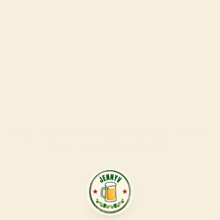
VITAJTE V JENNYVE
Domáca kuchyňa a čapovaný nepasterizovaný Pilsner
Urquell — v srdci Rače od
2009
.