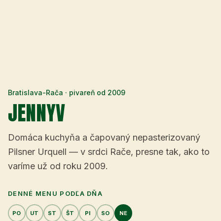
Bratislava-Rača · pivareň od
2009
JENNYV
Domáca kuchyňa a čapovaný nepasterizovaný
Pilsner Urquell — v srdci Rače, presne tak, ako to
varíme už od roku
2009
.
DENNÉ MENU PODĽA DŇA
PO
UT
ST
ŠT
PI
SO
NE