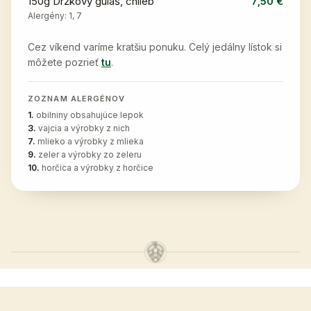
150g Držkový guláš, chlieb
7,50 €
Alergény:
1, 7
Cez víkend varíme kratšiu ponuku. Celý jedálny lístok si
môžete pozrieť
tu
.
ZOZNAM ALERGÉNOV
1
.
obilniny obsahujúce lepok
3
.
vajcia a výrobky z nich
7
.
mlieko a výrobky z mlieka
9
.
zeler a výrobky zo zeleru
10
.
horčica a výrobky z horčice