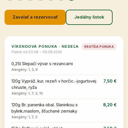
Zavolať a rezervovať
Jedálny lístok
VÍKENDOVÁ PONUKA
·
NEDEĽA
KRATŠIA PONUKA
Platné od
03.08. – 09.08.2026
0,25l Slepačí vývar s rezancami
Alergény:
1, 3, 9
120g Vypráž. kur. rezeň v horčic.-jogurtovej
7,50 €
chruste, ryža
Alergény:
1, 7, 3, 10
120g Br. panenka obal. Slaninkou s
8,20 €
bylink.maslom, šťuchané zemiaky
Alergény:
1, 7, 3